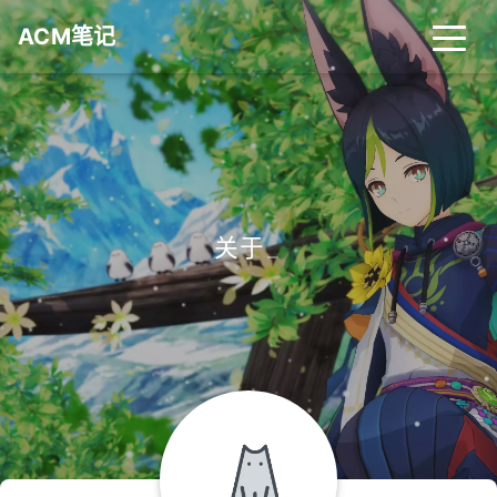
ACM笔记
关于
_