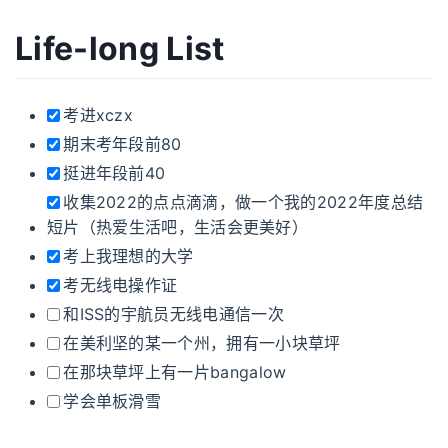
Life-long List
考进xczx
期末考年段前80
挺进年段前40
收集2022的点点滴滴，做一个我的2022年度总结
短片（热爱生活吧，生活会更美好）
考上我理想的大学
考无线电操作证
和ISS的宇航员无线电通信一次
在美利坚的某一个州，拥有一小块草坪
在那块草坪上有一片bangalow
学会单板滑雪