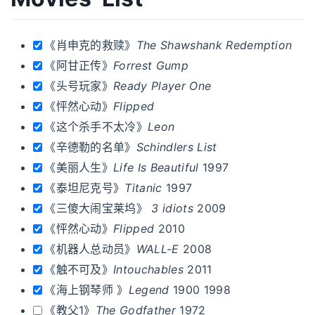
《肖申克的救赎》
The Shawshank Redemption
《阿甘正传》
Forrest Gump
《头号玩家》
Ready Player One
《怦然心动》
Flipped
《这个杀手不太冷》
Leon
《辛德勒的名单》
Schindlers List
《美丽人生》
Life Is Beautiful
1997
《泰坦尼克号》
Titanic
1997
《三傻大闹宝莱坞》
3 idiots
2009
《怦然心动》
Flipped
2010
《机器人总动员》
WALL-E
2008
《触不可及》
Intouchables
2011
《海上钢琴师 》
Legend
1900 1998
《教父1》
The Godfather
1972