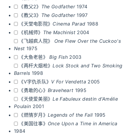
《教父2》
The Godfather
1974
《教父3》
The Godfather
1997
《天堂电影院》
Cinema Parad
1988
《机械师》
The Machinist
2004
《飞越疯人院》
One Flew Over the Cuckoo's
Nest
1975
《大鱼老爸》
Big Fish
2003
《两杆大烟枪》
Lock Stock and Two Smoking
Barrels
1998
《V字仇杀队》
V For Vendetta
2005
《勇敢的心》
Braveheart
1995
《天使爱美丽》
Le Fabuleux destin d'Amélie
Poulain
2001
《燃情岁月》
Legends of the Fall
1995
《美国往事》
Once Upon a Time in America
1984