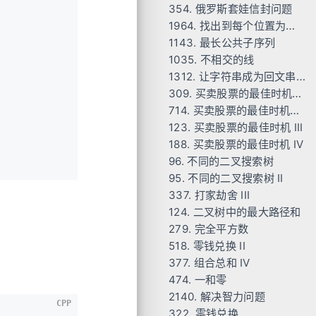
354. 俄罗斯套娃信封问题
Code
1964. 找出到每个位置为止最长的有效障碍赛跑路线
Code
1143. 最长公共子序列
Code_Failure
Code
1035. 不相交的线
Code
1312. 让字符串成为回文串的最少插入次数
Code
309. 买卖股票的最佳时机含冷冻期
Code
714. 买卖股票的最佳时机含手续费
Code
123. 买卖股票的最佳时机 III
Code
188. 买卖股票的最佳时机 IV
Code
96. 不同的二叉搜索树
Code
95. 不同的二叉搜索树 II
Code
337. 打家劫舍 III
Code
124. 二叉树中的最大路径和
Code1
279. 完全平方数
Code2
Code1
518. 零钱兑换 II
Code2
Code
377. 组合总和 Ⅳ
Code
474. 一和零
Code-Python
Code1
2140. 解决智力问题
Code2
Code1
CPP
322. 零钱兑换
Code2
Code