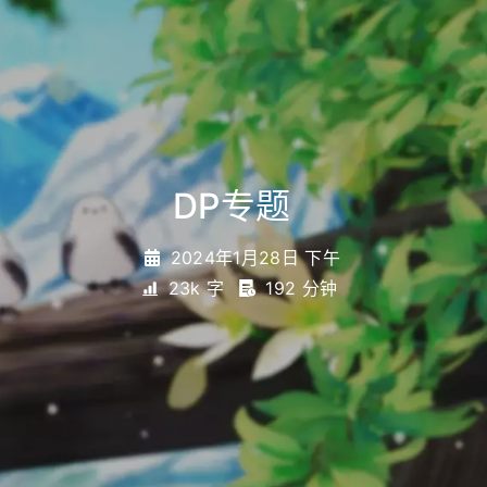
DP专题
_
2024年1月28日 下午
23k 字
192 分钟