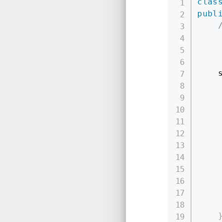
clas
publ
/
    
    
    
    
    
    