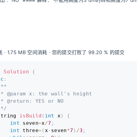
5 输出 : "NO" #### 解释： 不能用高度为3 dm的砖和高度为7 
 · 1.75 MB 空间消耗 · 您的提交打败了 99.20 % 的提交
s
Solution
{
ic
:
**

 * @param x: the wall's height

 * @return: YES or NO

 */
string 
isBuild
(
int
 x
)
{
int
 seven
=
x
/
7
;
int
 three
=
(
x
-
seven
*
7
)
/
3
;