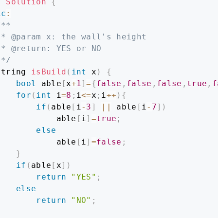
s
Solution
{
ic
:
**

 * @param x: the wall's height

 * @return: YES or NO

 */
string 
isBuild
(
int
 x
)
{
bool
 able
[
x
+
1
]
=
{
false
,
false
,
false
,
true
,
f
for
(
int
 i
=
8
;
i
<=
x
;
i
++
)
{
if
(
able
[
i
-
3
]
||
 able
[
i
-
7
]
)
            able
[
i
]
=
true
;
else
            able
[
i
]
=
false
;
}
if
(
able
[
x
]
)
return
"YES"
;
else
return
"NO"
;
}