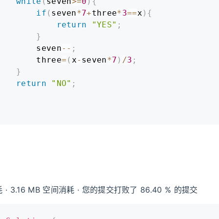
while
(
seven
>=
0
)
{
if
(
seven
*
7
+
three
*
3
==
x
)
{
return
"YES"
;
}
        seven
--
;
        three
=
(
x
-
seven
*
7
)
/
3
;
}
return
"NO"
;
}
 · 3.16 MB 空间消耗 · 您的提交打败了 86.40 % 的提交