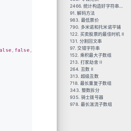
2466. 统计构造好字符串的方案数
Code3
Code
91. 解码方法
Code2-WA
Code
983. 最低票价
Code-Python
Code
790. 多米诺和托米诺平铺
Code1
122. 买卖股票的最佳时机 II
Code2
Code
131. 分割回文串
Code
97. 交错字符串
Code
alse
,
false
,
true
,
true
}
;
152. 乘积最大子数组
Code
213. 打家劫舍 II
Code
264. 丑数 II
Code
313. 超级丑数
Code1
718. 最长重复子数组
Code2
Code
343. 整数拆分
Code
935. 骑士拨号器
Code
978. 最长湍流子数组
Code
Code