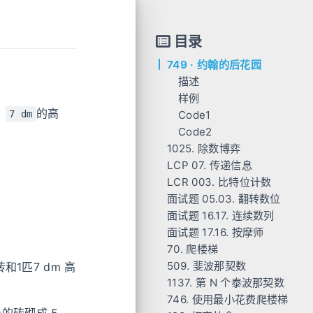
目录
749 · 约翰的后花园
描述
样例
，
的高
Code1
样例 1:
7 dm
Code2
1025. 除数博弈
LCP 07. 传递信息
示例 1：
LCR 003. 比特位计数
示例 2：
示例 1：
面试题 05.03. 翻转数位
提示：
示例 2：
示例 1:
面试题 16.17. 连续数列
Code
限制：
示例 2:
示例 1：
面试题 17.16. 按摩师
Code
说明 :
Code
示例：
70. 爬楼梯
进阶:
进阶：
示例 1：
509. 斐波那契数
Code
Code
示例 2：
Code
的砖和1匹7 dm 高
1137. 第 N 个泰波那契数
示例 3：
Code
746. 使用最小花费爬楼梯
Code
Code