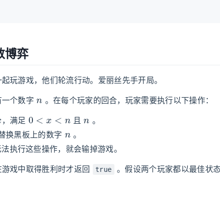
除数博弈
一起玩游戏，他们轮流行动。爱丽丝先手开局。
n
有一个数字
。在每个玩家的回合，玩家需要执行以下操作：
x
0
<
x
<
n
n
，满足
且
。
n
替换黑板上的数字
。
无法执行这些操作，就会输掉游戏。
在游戏中取得胜利时才返回
。假设两个玩家都以最佳状
true