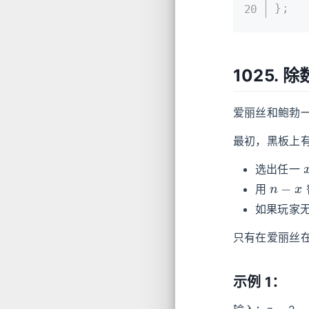
}
;
1025. 
爱丽丝和鲍勃
最初，黑板上
选出任一
n
−
x
用
如果玩家
只有在爱丽丝
示例 1：