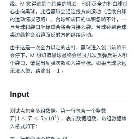
缘。M 觉得这是个绝佳的机会，他用尽全力将白球对
心击向黑球，此后黑球会沿连线方向运动（后续白球
的运动情况忽略）。台球和袋口的体积忽略不计，一
旦台球和袋口坐标重合将会直接入袋。台球碰到台球
桌边缘将会沿镜面反射方向继续运动。
由于这是一次全力以赴的击打，黑球进入袋口前将不
会停下，M 想知道黑球最终会经过几次反弹后进入哪
个袋口，请输出反弹次数和入袋坐标。如果黑球永远
−
1
无法入袋，请输出
。
Input
测试点包含多组数据。第一行包含一个整数
T
(
1
≤
T
≤
5
×
10
4
)
，表示数据组数。每组数据输
入格式如下：
n
第一行包含两个整数
和