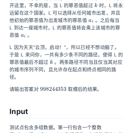
开这里，不幸的是，当 L 的罪恶值超过
时，L 将永
远留在这个国家。L 可以选择从任何城市出发，并且
a
i
他初始的罪恶值为出发城市的罪恶值
。之后每当
L 到达一座城市时，L 的罪恶值将会乘上该城市的罪
a
i
恶值
。
L 因为天天“云顶，启动！”，所以已经不想动脑了。
于是 L 来问你，一共有多少条不同的路径，使得 L 的
k
罪恶值最后不超过
。两条路径不同当且仅当其对应
的城市序列不同，且允许存在起点和终点相同的路
径。
998244353
请输出答案对
取模后的结果。
Input
测试点包含多组数据。第一行包含一个整数
T
（
1
≤
T
≤
5
）