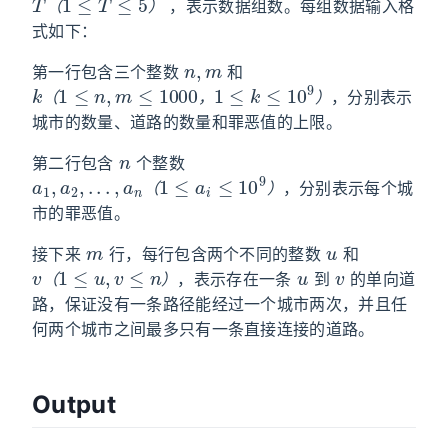
，表示数据组数。每组数据输入格
（
）
式如下：
n
,
m
第一行包含三个整数
和
k
（
1
≤
n
,
m
≤
1000
，
1
≤
k
≤
10
9
）
，分别表示
（
，
）
城市的数量、道路的数量和罪恶值的上限。
n
第二行包含
个整数
a
1
,
a
2
,
.
.
.
,
a
n
（
1
≤
a
i
≤
10
9
）
，分别表示每个城
（
）
市的罪恶值。
m
u
接下来
行，每行包含两个不同的整数
和
v
（
1
≤
u
,
v
≤
n
）
u
v
，表示存在一条
到
的单向道
（
）
路，保证没有一条路径能经过一个城市两次，并且任
何两个城市之间最多只有一条直接连接的道路。
Output