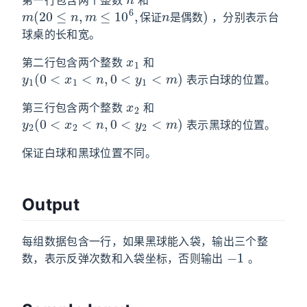
m
数
(
)
20
≤
n
,
m
≤
10
6
,
保
证
n
是
偶
，分别表示台
保
证
是
偶
数
球桌的长和宽。
x
1
第二行包含两个整数
和
y
1
(
0
<
x
1
<
n
,
0
<
y
1
<
m
)
表示白球的位置。
x
2
第三行包含两个整数
和
y
2
(
0
<
x
2
<
n
,
0
<
y
2
<
m
)
表示黑球的位置。
保证白球和黑球位置不同。
Output
每组数据包含一行，如果黑球能入袋，输出三个整
−
1
数，表示反弹次数和入袋坐标，否则输出
。