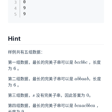
0

9

9
Hint
样例共有五组数据：
b
c
c
b
b
c
第一组数据，最长的完美子串可以是
，长度
6
为
。
a
b
b
a
a
b
第二组数据，最长的完美子串可以是
，长度
6
为
。
s
0
第三组数据，
没有完美子串，因此答案为
。
b
c
a
a
c
b
b
c
a
第四组数据，最长的完美子串可以是
，
9
长度为
。