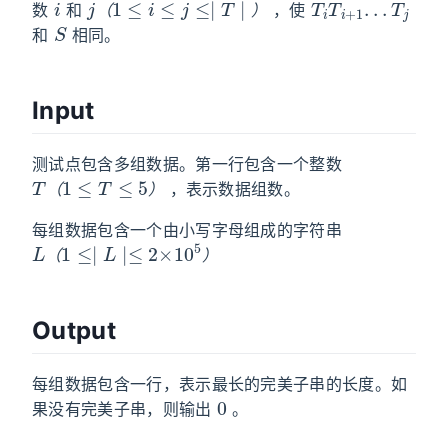
数
和
，使
S
（
）
和
相同。
Input
测试点包含多组数据。第一行包含一个整数
T
（
1
≤
T
≤
5
）
，表示数据组数。
（
）
每组数据包含一个由小写字母组成的字符串
L
（
1
≤∣
L
∣≤
2
×
10
5
）
（
）
Output
每组数据包含一行，表示最长的完美子串的长度。如
0
果没有完美子串，则输出
。