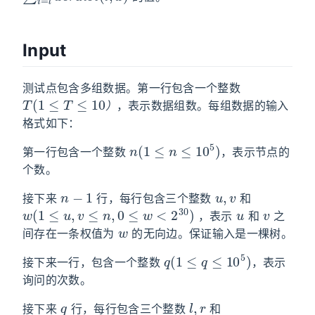
Input
测试点包含多组数据。第一行包含一个整数
T
(
1
≤
T
≤
10
）
，表示数据组数。每组数据的输入
）
格式如下：
n
(
1
≤
n
≤
10
5
)
第一行包含一个整数
，表示节点的
个数。
n
−
1
u
,
v
接下来
行，每行包含三个整数
和
w
(
1
≤
u
,
v
≤
n
,
0
≤
w
<
2
30
)
u
v
，表示
和
之
w
间存在一条权值为
的无向边。保证输入是一棵树。
q
(
1
≤
q
≤
10
5
)
接下来一行，包含一个整数
，表示
询问的次数。
q
l
,
r
接下来
行，每行包含三个整数
和