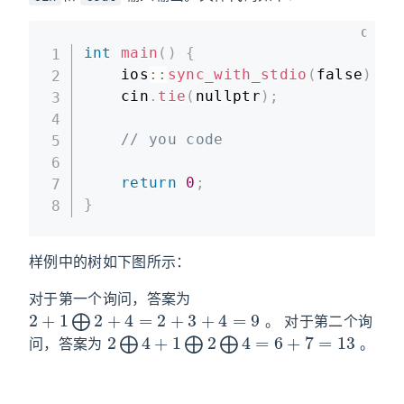
C
int
main
(
)
{
    ios
::
sync_with_stdio
(
false
)
;
    cin
.
tie
(
nullptr
)
;
// you code
return
0
;
}
样例中的树如下图所示：
对于第一个询问，答案为
2
+
1
⨁
2
+
4
=
2
+
3
+
4
=
9
。 对于第二个询
2
⨁
4
+
1
⨁
2
⨁
4
=
6
+
7
=
13
问，答案为
。