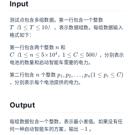
Input
测试点包含多组数据。第一行包含一个整数
T
（
1
≤
T
≤
10
）
，表示数据组数。每组数据输入
（
）
格式如下：
n
第一行包含两个整数
和
C
（
1
≤
n
≤
5
×
10
4
，
1
≤
C
≤
500
）
，分别表示
（
，
）
电池的数量和启动智能车需要的电力。
n
p
1
,
p
2
,
.
.
.
,
p
n
(
1
≤
p
i
≤
C
)
第二行包含
个整数
，分别表示每个电池提供的电力。
Output
每组数据包含一个整数，表示最小差值。如果没有任
−
1
何一种启动智能车的方案，输出
。