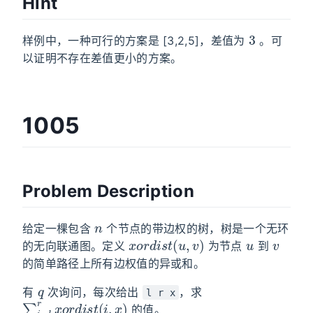
Hint
3
样例中，一种可行的方案是 [3,2,5]，差值为
。可
以证明不存在差值更小的方案。
1005
Problem Description
n
给定一棵包含
个节点的带边权的树，树是一个无环
x
o
r
d
i
s
t
(
u
,
v
)
u
v
的无向联通图。定义
为节点
到
的简单路径上所有边权值的异或和。
q
有
次询问，每次给出
，求
∑
i
=
l
r
x
o
r
d
i
s
t
(
i
,
x
)
l r x
的值。