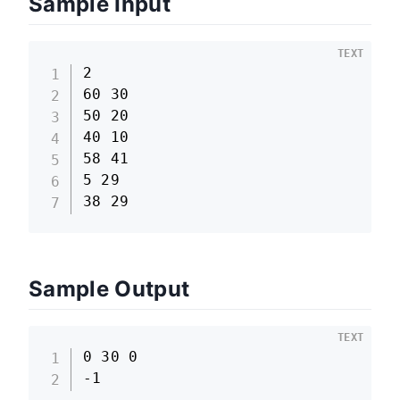
Sample Input
TEXT
2

60 30

50 20

40 10

58 41

5 29

38 29
Sample Output
TEXT
0 30 0

-1