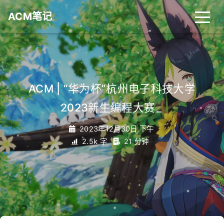
ACM笔记
ACM | “华为杯”杭州电子科技大学
2023新生编程大赛
_
2023年12月30日 下午
2.5k 字
21 分钟