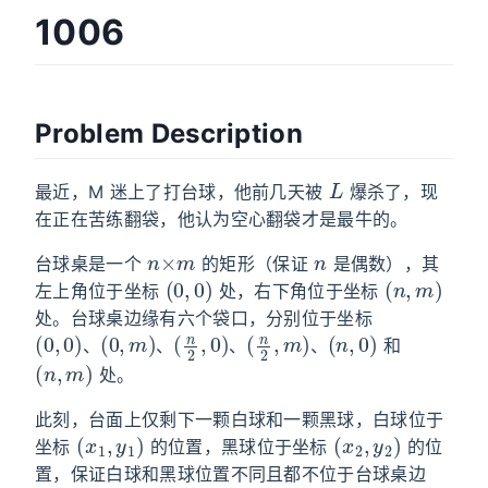
1006
Problem Description
L
最近，M 迷上了打台球，他前几天被
爆杀了，现
在正在苦练翻袋，他认为空心翻袋才是最牛的。
n
×
m
n
台球桌是一个
的矩形（保证
是偶数），其
(
0
,
0
)
(
n
,
m
)
左上角位于坐标
处，右下角位于坐标
处。台球桌边缘有六个袋口，分别位于坐标
(
(
0
n
,
,
0
0
)
)
、
(
0
,
m
)
、
(
n
2
,
0
)
、
(
n
2
,
m
)
、
和
(
n
,
m
)
、
、
、
、
处。
此刻，台面上仅剩下一颗白球和一颗黑球，白球位于
(
x
1
,
y
1
)
(
x
2
,
y
2
)
坐标
的位置，黑球位于坐标
的位
置，保证白球和黑球位置不同且都不位于台球桌边