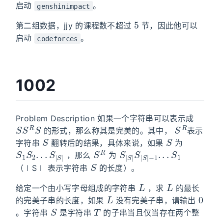
启动
。
genshinimpact
5
第二组数据，jjy 的课程数不超过
节，因此他可以
启动
。
codeforces
1002
Problem Description 如果一个字符串可以表示成
S
S
R
S
S
R
的形式，那么称其是完美的。其中，
表示
S
S
字符串
翻转后的结果，具体来说，如果
为
S
1
S
2
.
.
.
S
|
S
|
S
R
S
−
|
1
S
.
.
.
|
S
S
1
|
S
|
，那么
为
S
（∣S∣ 表示字符串
的长度）。
L
L
给定一个由小写字母组成的字符串
，求
的最长
L
0
的完美子串的长度，如果
没有完美子串，请输出
S
T
。字符串
是字符串
的子串当且仅当存在两个整
i
j
（
1
≤
i
≤
j
≤∣
T
∣
）
T
i
T
i
+
1
.
.
.
T
j