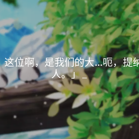
。这位啊，是我们的大…呃，提
人。」
_