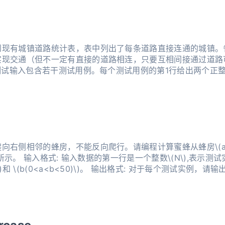
现有城镇道路统计表，表中列出了每条道路直接连通的城镇。省
实现交通（但不一定有直接的道路相连，只要互相间接通过道路
测试输入包含若干测试用例。每个测试用例的第1行给出两个正整数
后的M行对应M条道路，每行给出一对正
右侧相邻的蜂房，不能反向爬行。请编程计算蜜蜂从蜂房\(a\)
数，然后是\(N\) 行
和 \(b(0<a<b<50)\)。 输出格式: 对于每个测试实例，请输出