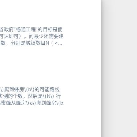
政府“畅通工程”的目标是使
可达即可）。问最少还需要建
，分别是城镇数目N ( <
爬到蜂房\(b\)的可能路线
蜜蜂从蜂房\(a\)爬到蜂房\(b