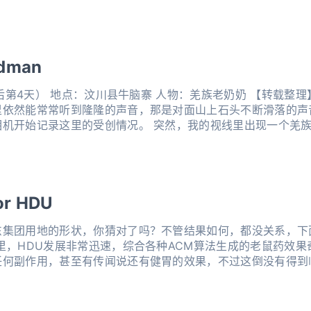
ldman
震后第4天） 地点：汶川县牛脑寨 人物：羌族老奶奶 【转载整
里依然能常常听到隆隆的声音，那是对面山上石头不断滑落的声
相机开始记录这里的受创情况。 突然，我的视线里出现一个羌
，这个佝偻着腰的老人是怎么艰难地爬上来的？她上
or HDU
东集团用地的形状，你猜对了吗？不管结果如何，都没关系，下
里，HDU发展非常迅速，综合各种ACM算法生成的老鼠药效
任何副作用，甚至有传闻说还有健胃的效果，不过这倒没有得到
升，作为股东之一的公主负责财务，最近半年，她实在辛苦，多