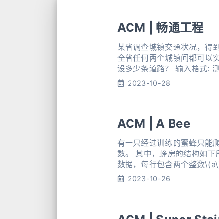
ACM | 畅通工程
某省调查城镇交通状况，得到
全省任何两个城镇间都可以
设多少条道路？ 输入格式: 
1000 )和道路数目M；随
2023-10-28
ACM | A Bee
有一只经过训练的蜜蜂只能爬向
数。 其中，蜂房的结构如下所示。 输入格式: 输入数据的第一行是一个整数\(N\),表示测试实例的个
数据，每行包含两个整数\(a\)
2023-10-26