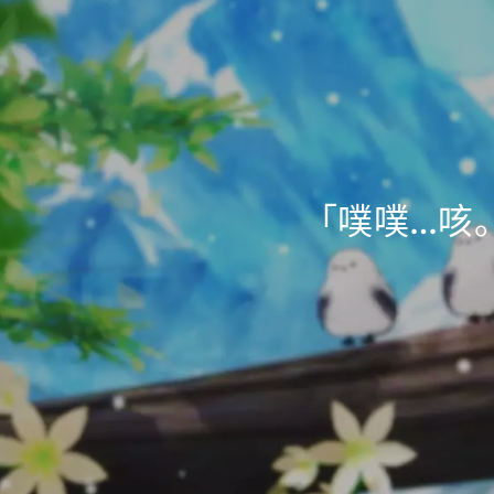
「噗噗…咳